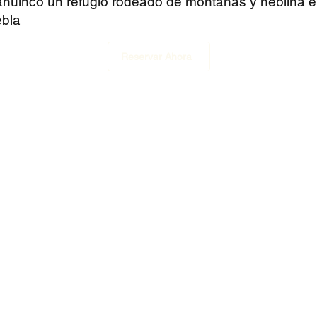
uinco un refugio rodeado de montañas y neblina en
ebla
Reservar Ahora